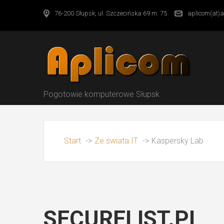
76-200 Słupsk, ul. Szczecińska 69 m. 75
aplicom(at)a
Pogotowie komputerowe Słupsk
Start
->
Ze świata IT
->
Kaspersky Lab
SECURELIST.PL