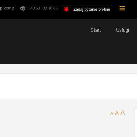
plicom.pl
+48 601 33 10 66
Zadaj pytanie on-line
Start
Usługi
A
A
A