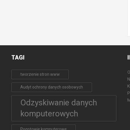
TAGI
O
tworzenie stron www
N
K
Audyt ochrony danych osobowych
P
Odzyskiwanie danych
M
komputerowych
Pogotowie komputerowe