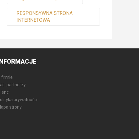
RESPONSYWNA STRONA
INTERNETOWA
INFORMACJE
 firmie
asi partnerzy
lienci
olityka prywatności
apa strony