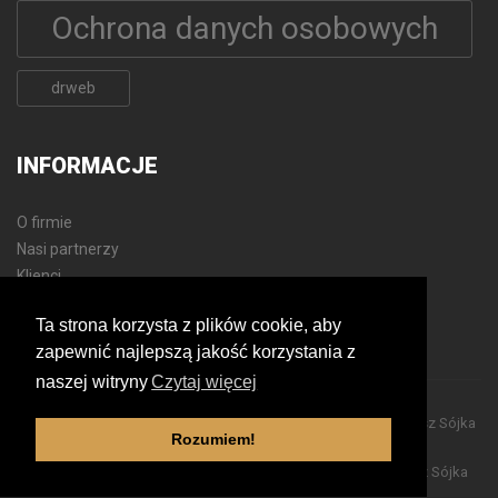
Ochrona danych osobowych
drweb
INFORMACJE
O firmie
Nasi partnerzy
Klienci
Polityka prywatności
Ta strona korzysta z plików cookie, aby
Mapa strony
zapewnić najlepszą jakość korzystania z
naszej witryny
Czytaj więcej
© 2019 - 2020
Aplicom - Usługi Informatyczne i Biurowe Tomasz Sójka
Rozumiem!
Wszelkie prawa zastrzeżone.
Wykonanie:
Aplicom - Usługi Informatyczne i Biurowe Tomasz Sójka