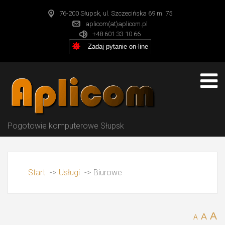
76-200 Słupsk, ul. Szczecińska 69 m. 75
aplicom(at)aplicom.pl
+48 601 33 10 66
Zadaj pytanie on-line
Pogotowie komputerowe Słupsk
Start
->
Usługi
->
Biurowe
A
A
A