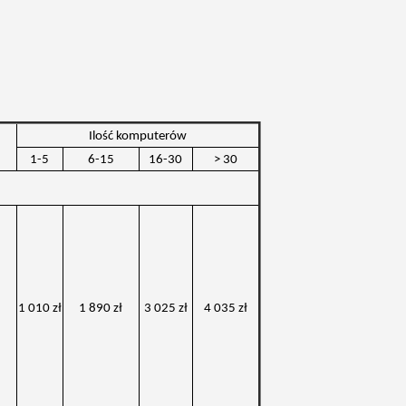
Ilość komputerów
1-5
6-15
16-30
> 30
1 010 zł
1 890 zł
3 025 zł
4 035 zł