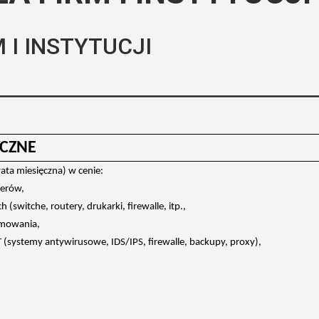
 I INSTYTUCJI
YCZNE
łata miesięczna) w cenie:
werów,
 (switche, routery, drukarki, firewalle, itp.,
ramowania,
(systemy antywirusowe, IDS/IPS, firewalle, backupy, proxy),