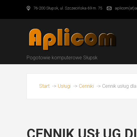
76-200 Słupsk, ul. Szczecińska 69 m. 75
aplicom(at)a
Pogotowie komputerowe Słupsk
Start
->
Usługi
->
Cenniki
->
Cennik usług dla f
CENNIK USŁUG DL