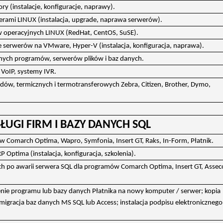
ry (instalacje, konfiguracje, naprawy).
werami LINUX (instalacja, upgrade, naprawa serwerów).
operacyjnych LINUX (RedHat, CentOS, SuSE).
e serwerów na VMware, Hyper-V (instalacja, konfiguracja, naprawa).
anych programów, serwerów plików i baz danych.
i VoIP, systemy IVR.
kodów, termicznych i termotransferowych Zebra, Citizen, Brother, Dymo,
UGI FIRM I BAZY DANYCH SQL
mów Comarch Optima, Wapro, Symfonia, Insert GT, Raks, In-Form, Płatnik.
ptima (instalacja, konfiguracja, szkolenia).
h po awarii serwera SQL dla programów Comarch Optima, Insert GT, Assec
nie programu lub bazy danych Płatnika na nowy komputer / serwer; kopia
igracja baz danych MS SQL lub Access; instalacja podpisu elektronicznego