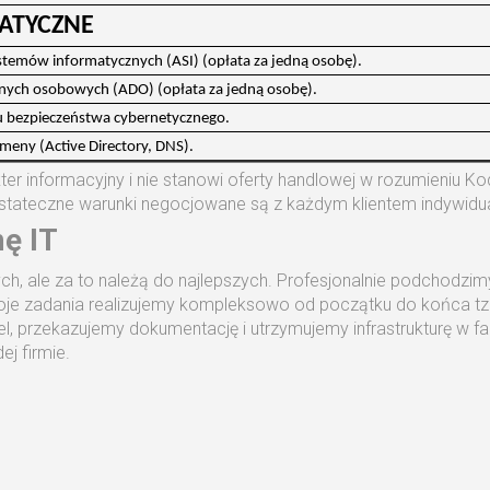
ATYCZNE
stemów informatycznych (ASI) (opłata za jedną osobę).
anych osobowych (ADO) (opłata za jedną osobę).
su bezpieczeństwa cybernetycznego.
meny (Active Directory, DNS).
er informacyjny i nie stanowi oferty handlowej w rozumieniu K
i ostateczne warunki negocjowane są z każdym klientem indywidua
ę IT
ych, ale za to należą do najlepszych. Profesjonalnie podchodz
woje zadania realizujemy kompleksowo od początku do końca t
, przekazujemy dokumentację i utrzymujemy infrastrukturę w faz
j firmie.