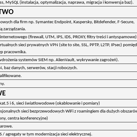
s, MySQL (instalacja, optymalizacja, naprawa, migracja i konwersja baz).
STWO
ych dla firm np. Symantec Endpoint, Kaspersky, Bitdefender, F-Secure,
ą zarządzania.
ternetowego (firewall, UTM, IPS, IDS, PROXY, filtry treści i antyspamowe)
ualnych sieci prywatnych VPN (site to site, SSL, PPTP, L2TP, IPsec) pomię
ęp pracownika.
wdrożenia systemów SIEM np. AlienVault, wykrywanie zagrożeń).
, baz danych, serwerów, stacji roboczych.
alifikowane.
ny.
WE
at.5 i 6, sieci światłowodowe (okablowanie i pomiary)
sjonalnych sieci bezprzewodowych WiFi z roamingiem dla dużych obszaró
ony, centra konferencyjne)
żarowe.
 / agregaty w tym modernizacja sieci elektrycznej.