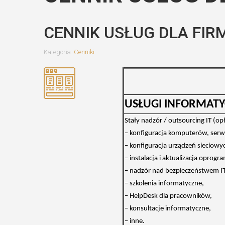
CENNIK USŁUG DLA FIRM
Kategoria:
Cenniki
USŁUGI INFORMAT
Stały nadzór / outsourcing IT (op
– konfiguracja komputerów, ser
– konfiguracja urządzeń sieciowych
– instalacja i aktualizacja oprog
– nadzór nad bezpieczeństwem IT 
– szkolenia informatyczne,
– HelpDesk dla pracowników,
– konsultacje informatyczne,
– inne.