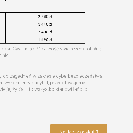
2 280 zł
1 440 zł
2 400 zł
1 890 zł
odeksu Cywilnego. Możliwość świadczenia obsługi
lnie.
imy do zagadnień w zakresie cyberbezpieczeństwa,
zn. wykonujemy audyt IT, przygotowujemy
ie jej życia – to wszystko stanowi łańcuch
Następny artykuł