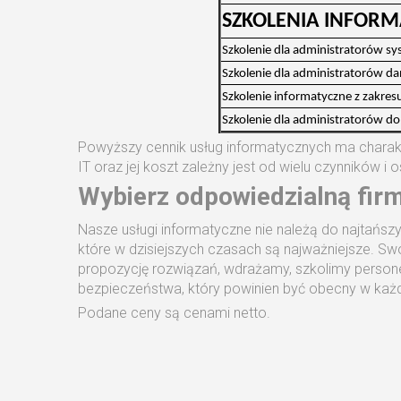
SZKOLENIA INFORM
Szkolenie dla administratorów sy
Szkolenie dla administratorów d
Szkolenie informatyczne z zakre
Szkolenie dla administratorów do
Powyższy cennik usług informatycznych ma charakt
IT oraz jej koszt zależny jest od wielu czynników 
Wybierz odpowiedzialną firm
Nasze usługi informatyczne nie należą do najtańsz
które w dzisiejszych czasach są najważniejsze. S
propozycję rozwiązań, wdrażamy, szkolimy personel
bezpieczeństwa, który powinien być obecny w każde
Podane ceny są cenami netto.