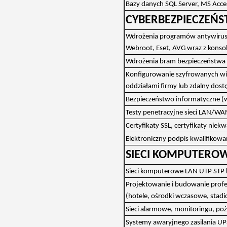
Bazy danych SQL Server, MS Acces
CYBERBEZPIECZEŃ
Wdrożenia programów antywirusow
Webroot, Eset, AVG wraz z konsol
Wdrożenia bram bezpieczeństwa in
Konfigurowanie szyfrowanych wirt
oddziałami firmy lub zdalny dost
Bezpieczeństwo informatyczne (
Testy penetracyjne sieci LAN/WAN
Certyfikaty SSL, certyfikaty niekw
Elektroniczny podpis kwalifikowa
SIECI KOMPUTERO
Sieci komputerowe LAN UTP STP k
Projektowanie i budowanie profe
(hotele, ośrodki wczasowe, stadi
Sieci alarmowe, monitoringu, po
Systemy awaryjnego zasilania UPS