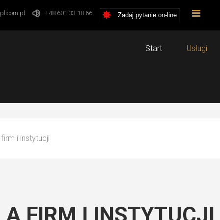
plicom.pl
+48 601 33 10 66
Zadaj pytanie on-line
Start
Usługi
irm i instytucji
A FIRM I INSTYTUCJI