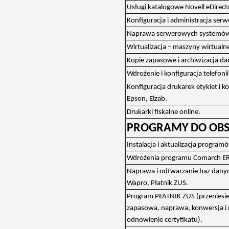
Usługi katalogowe Novell eDirecto
Konfiguracja i administracja ser
Naprawa serwerowych systemów 
Wirtualizacja – maszyny wirtualn
Kopie zapasowe i archiwizacja d
Wdrożenie i konfiguracja telefoni
Konfiguracja drukarek etykiet i 
Epson, Elzab.
Drukarki fiskalne online.
PROGRAMY DO OBSŁ
Instalacja i aktualizacja progra
Wdrożenia programu Comarch ERP O
Naprawa i odtwarzanie baz danyc
Wapro, Płatnik ZUS.
Program PŁATNIK ZUS (przeniesie
zapasowa, naprawa, konwersja i m
odnowienie certyfikatu).