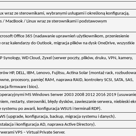
ux wraz ze sterownikami, wybranymi usługami i określoną konfiguracją.
ows / MacBook / Linux wraz ze sterownikami i podstawowym
crosoft Office 365 (nadawanie uprawnień użytkownikom, przeniesienie
 oraz kalendarzy do Outlook, migracja plików na dysk OneDrive, wszystkie
Synology, WD Cloud, Zyxel (serwer poczty, plików, druku, VPN, kamery,
rów HP, DELL, IBM, Lenovo, Fujitsu, Actina Solar (montaż rack, rozbudowa
ówne, procesory, pamięć RAM, naprawa RAID, kontrolery SCSI, SATA, SAS,
zacja firmware i bios).
operacyjnymi MS Windows Serwer 2003 2008 2012 2016 2019 (usuwani
em, restarty, sterowniki, błędy dysków, zawieszanie serwera, niebieski ek
e systemu po awarii, konfiguracja WSUS i terminali RDP).
 (upgrade, konfiguracja, backup, migracja systemu i danych).
stalacja i konfiguracja AD, naprawa Active Directory).
werami VPS – Virtual Private Server.