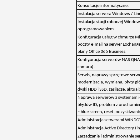
Konsultacje informatyczne.
Instalacja serwera Windows / Lin
Instalacja stacji roboczej Wind
oprogramowaniem.
Konfiguracja usług w chmurze Mi
poczty e-mail na serwer Exchange
plany Office 365 Business.
Konfiguracja serwerów NAS QNAP 
chmura).
Serwis, naprawy sprzętowe serwe
modernizacja, wymiana, płyty gł
dyski HDD i SSD, zasilacze, aktuali
Naprawa serwerów z systemami 
błędów ID, problem z uruchomieni
– blue screen, reset, odzyskiwani
Administracja serwerami WINDOWS
Administracja Active Directory (in
Zarządzanie i administrowanie ser