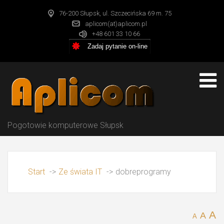
76-200 Słupsk, ul. Szczecińska 69 m. 75
aplicom(at)aplicom.pl
+48 601 33 10 66
Zadaj pytanie on-line
Pogotowie komputerowe Słupsk
Start
->
Ze świata IT
->
dobreprogramy
A
A
A