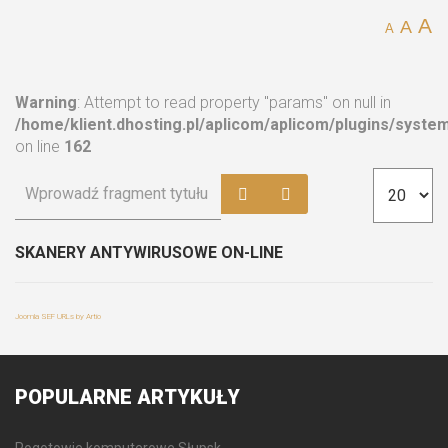
A
A
A
Warning
: Attempt to read property "params" on null in
/home/klient.dhosting.pl/aplicom/aplicom/plugins/syst
on line
162
SKANERY ANTYWIRUSOWE ON-LINE
Joomla SEF URLs by Artio
POPULARNE
ARTYKUŁY
Pogotowie komputerowe Słupsk