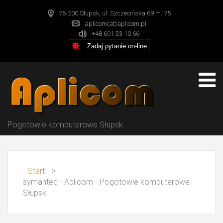
76-200 Słupsk, ul. Szczecińska 69 m. 75
aplicom(at)aplicom.pl
+48 601 33 10 66
Zadaj pytanie on-line
Pogotowie komputerowe Słupsk
Start
->
symantec - Aplicom - Pogotowie komputerowe
Słupsk