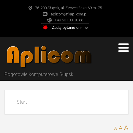
76-200 Słupsk, ul. Szczecińska 69 m. 75
aplicom(at)aplicom.pl
+48 601 33 10 66
Zadaj pytanie on-line
Pogotowie komputerowe Słupsk
Start
A
A
A